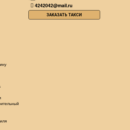
4242042@mail.ru
ЗАКАЗАТЬ ТАКСИ
ину
а
и
рительный
биля