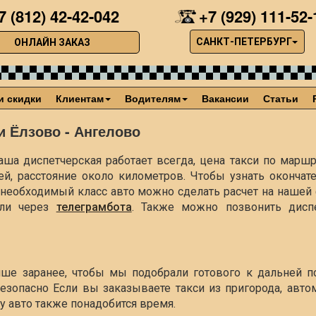
7 (812) 42-42-042
+7 (929) 111-52-
САНКТ-ПЕТЕРБУРГ
ОНЛАЙН ЗАКАЗ
и скидки
Клиентам
Водителям
Вакансии
Статьи
и Ёлзово - Ангелово
ша диспетчерская работает всегда, цена такси по маршр
ей, расстояние около
километров. Чтобы узнать окончат
ть необходимый класс авто можно сделать расчет на наше
ли через
телеграмбота
. Также можно позвонить диспе
учше заранее, чтобы мы подобрали готового к дальней п
езопасно Если вы заказываете такси из пригорода, авто
чу авто также понадобится время.