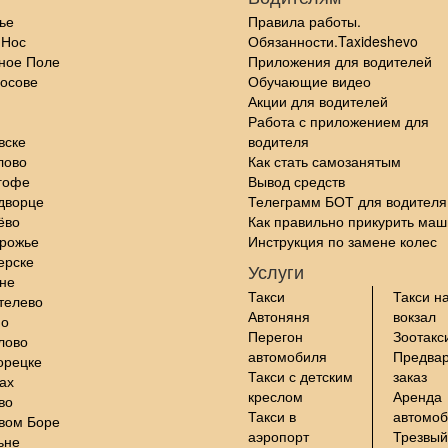
ье
Правила работы.
 Нос
Обязанности.Taxideshevo
ное Поле
Приложения для водителей
осове
Обучающие видео
Акции для водителей
Работа с приложением для
вске
водителя
лово
Как стать самозанятым
гофе
Вывод средств
дворце
Телеграмм БОТ для водителя
ёво
Как правильно прикурить маш
орожье
Инструкция по замене колес
ерске
Услуги
не
Такси
Такси н
телево
Автоняня
вокзал
но
Перегон
Зоотакс
лово
автомобиля
Предва
орецке
Такси с детским
заказ
ах
креслом
Аренда
во
Такси в
автомо
вом Боре
аэропорт
Трезвый
ьне