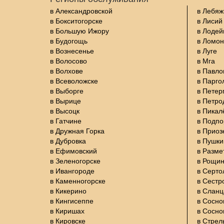
в Александровской
в Лебяж
в Бокситогорске
в Лисий
в Большую Ижору
в Лодей
в Будогощь
в Ломон
в Вознесенье
в Луге
в Волосово
в Мга
в Волхове
в Павло
в Всеволожске
в Парго
в Выборге
в Петер
в Вырице
в Петро
в Высоцк
в Пикал
в Гатчине
в Подп
в Дружная Горка
в Приоз
в Дубровка
в Пушки
в Ефимовский
в Разме
в Зеленогорске
в Рощи
в Ивангороде
в Серто
в Каменногорске
в Сестр
в Кикерино
в Сланц
в Кингисеппе
в Сосно
в Киришах
в Сосно
в Кировске
в Стрел