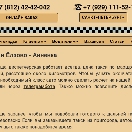
7 (812) 42-42-042
+7 (929) 111-52-
САНКТ-ПЕТЕРБУРГ
ОНЛАЙН ЗАКАЗ
и скидки
Клиентам
Водителям
Вакансии
Статьи
си Ёлзово - Анненка
ша диспетчерская работает всегда, цена такси по маршру
ей, расстояние около
километров. Чтобы узнать окончат
ть необходимый класс авто можно сделать расчет на наше
ли через
телеграмбота
. Также можно позвонить диспе
чше заранее, чтобы мы подобрали готового к дальней п
езопасно Если вы заказываете такси из пригорода, авто
чу авто также понадобится время.