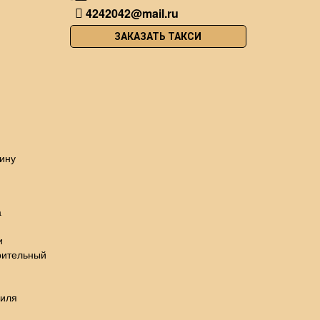
4242042@mail.ru
ЗАКАЗАТЬ ТАКСИ
ину
а
и
рительный
биля