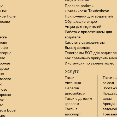
ье
Правила работы.
 Нос
Обязанности.Taxideshevo
ное Поле
Приложения для водителей
осове
Обучающие видео
Акции для водителей
Работа с приложением для
вске
водителя
лово
Как стать самозанятым
гофе
Вывод средств
дворце
Телеграмм БОТ для водителя
ёво
Как правильно прикурить маш
орожье
Инструкция по замене колес
ерске
Услуги
не
Такси
Такси н
телево
Автоняня
вокзал
но
Перегон
Зоотакс
лово
автомобиля
Предва
орецке
Такси с детским
заказ
ах
креслом
Аренда
во
Такси в
автомо
вом Боре
аэропорт
Трезвый
ьне