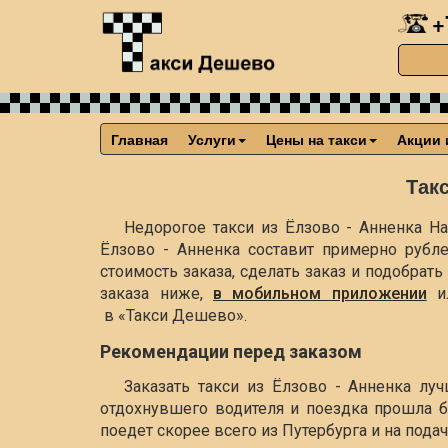
+
Главная
Услуги
Цены на такси
Акции 
Так
Недорогое такси из Ёлзово - Анненка На
Ёлзово - Анненка составит примерно
рубл
стоимость заказа, сделать заказ и подобра
заказа ниже,
в мобильном приложении
и
в «Такси Дешево».
Рекомендации перед заказом
Заказать такси из Ёлзово - Анненка лу
отдохнувшего водителя и поездка прошла б
поедет скорее всего из Путербурга и на пода