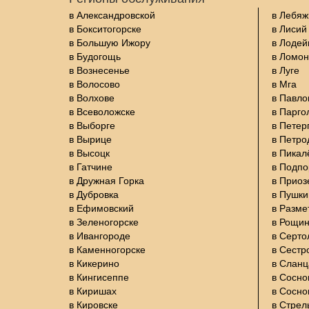
в Александровской
в Лебяж
в Бокситогорске
в Лисий
в Большую Ижору
в Лодей
в Будогощь
в Ломон
в Вознесенье
в Луге
в Волосово
в Мга
в Волхове
в Павло
в Всеволожске
в Парго
в Выборге
в Петер
в Вырице
в Петро
в Высоцк
в Пикал
в Гатчине
в Подп
в Дружная Горка
в Приоз
в Дубровка
в Пушки
в Ефимовский
в Разме
в Зеленогорске
в Рощи
в Ивангороде
в Серто
в Каменногорске
в Сестр
в Кикерино
в Сланц
в Кингисеппе
в Сосно
в Киришах
в Сосно
в Кировске
в Стрел