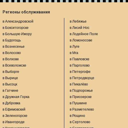
Регионы обслуживания
в Александровской
в Лебяжье
в Бокситогорске
в Лисий Нос
в Большую Ижору
в Лодейное Поле
в Будогощь
в Ломоносове
в Вознесенье
в Луге
в Волосово
в Мга
в Волхове
в Павловске
в Всеволожске
в Парголово
в Выборге
в Петергофе
в Вырице
в Петродворце
в Высоцк
в Пикалёво
в Гатчине
в Подпорожье
в Дружная Горка
в Приозерске
в Дубровка
в Пушкине
в Ефимовский
в Разметелево
в Зеленогорске
в Рощино
в Ивангороде
в Сертолово
в Каменногорске
в Сестрорецке