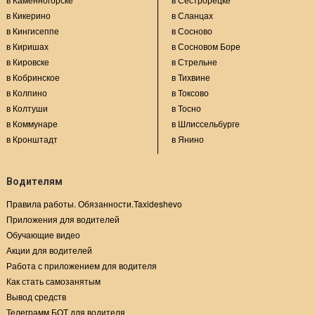
в Кикерино
в Сланцах
в Кингисеппе
в Сосново
в Киришах
в Сосновом Боре
в Кировске
в Стрельне
в Кобринское
в Тихвине
в Колпино
в Токсово
в Колтуши
в Тосно
в Коммунаре
в Шлиссельбурге
в Кронштадт
в Янино
Водителям
Правила работы. Обязанности.Taxideshevo
Приложения для водителей
Обучающие видео
Акции для водителей
Работа с приложением для водителя
Как стать самозанятым
Вывод средств
Телеграмм БОТ для водителя