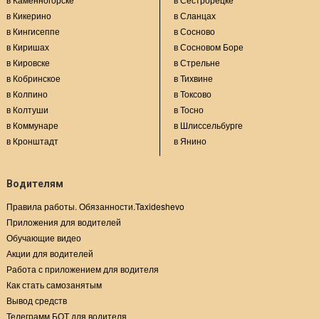
в Кикерино
в Сланцах
в Кингисеппе
в Сосново
в Киришах
в Сосновом Боре
в Кировске
в Стрельне
в Кобринское
в Тихвине
в Колпино
в Токсово
в Колтуши
в Тосно
в Коммунаре
в Шлиссельбурге
в Кронштадт
в Янино
Водителям
Правила работы. Обязанности.Taxideshevo
Приложения для водителей
Обучающие видео
Акции для водителей
Работа с приложением для водителя
Как стать самозанятым
Вывод средств
Телеграмм БОТ для водителя