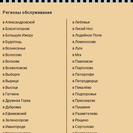
Регионы обслуживания
в Александровской
в Лебяжье
в Бокситогорске
в Лисий Нос
в Большую Ижору
в Лодейное Поле
в Будогощь
в Ломоносове
в Вознесенье
в Луге
в Волосово
в Мга
в Волхове
в Павловске
в Всеволожске
в Парголово
в Выборге
в Петергофе
в Вырице
в Петродворце
в Высоцк
в Пикалёво
в Гатчине
в Подпорожье
в Дружная Горка
в Приозерске
в Дубровка
в Пушкине
в Ефимовский
в Разметелево
в Зеленогорске
в Рощино
в Ивангороде
в Сертолово
в Каменногорске
в Сестрорецке