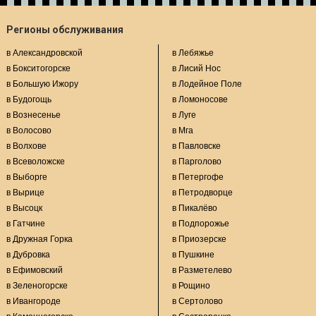
Регионы обслуживания
в Александровской
в Лебяжье
в Бокситогорске
в Лисий Нос
в Большую Ижору
в Лодейное Поле
в Будогощь
в Ломоносове
в Вознесенье
в Луге
в Волосово
в Мга
в Волхове
в Павловске
в Всеволожске
в Парголово
в Выборге
в Петергофе
в Вырице
в Петродворце
в Высоцк
в Пикалёво
в Гатчине
в Подпорожье
в Дружная Горка
в Приозерске
в Дубровка
в Пушкине
в Ефимовский
в Разметелево
в Зеленогорске
в Рощино
в Ивангороде
в Сертолово
в Каменногорске
в Сестрорецке