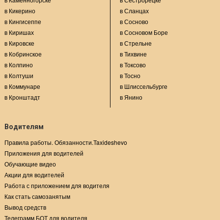
в Кикерино
в Сланцах
в Кингисеппе
в Сосново
в Киришах
в Сосновом Боре
в Кировске
в Стрельне
в Кобринское
в Тихвине
в Колпино
в Токсово
в Колтуши
в Тосно
в Коммунаре
в Шлиссельбурге
в Кронштадт
в Янино
Водителям
Правила работы. Обязанности.Taxideshevo
Приложения для водителей
Обучающие видео
Акции для водителей
Работа с приложением для водителя
Как стать самозанятым
Вывод средств
Телеграмм БОТ для водителя