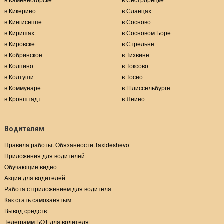
в Кикерино
в Сланцах
в Кингисеппе
в Сосново
в Киришах
в Сосновом Боре
в Кировске
в Стрельне
в Кобринское
в Тихвине
в Колпино
в Токсово
в Колтуши
в Тосно
в Коммунаре
в Шлиссельбурге
в Кронштадт
в Янино
Водителям
Правила работы. Обязанности.Taxideshevo
Приложения для водителей
Обучающие видео
Акции для водителей
Работа с приложением для водителя
Как стать самозанятым
Вывод средств
Телеграмм БОТ для водителя