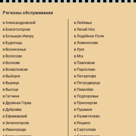
Регионы обслуживания
в Александровской
в Лебяжье
в Бокситогорске
в Лисий Нос
в Большую Ижору
в Лодейное Поле
в Будогощь
в Ломоносове
в Вознесенье
в Луге
в Волосово
в Мга
в Волхове
в Павловске
в Всеволожске
в Парголово
в Выборге
в Петергофе
в Вырице
в Петродворце
в Высоцк
в Пикалёво
в Гатчине
в Подпорожье
в Дружная Горка
в Приозерске
в Дубровка
в Пушкине
в Ефимовский
в Разметелево
в Зеленогорске
в Рощино
в Ивангороде
в Сертолово
в Каменногорске
в Сестрорецке