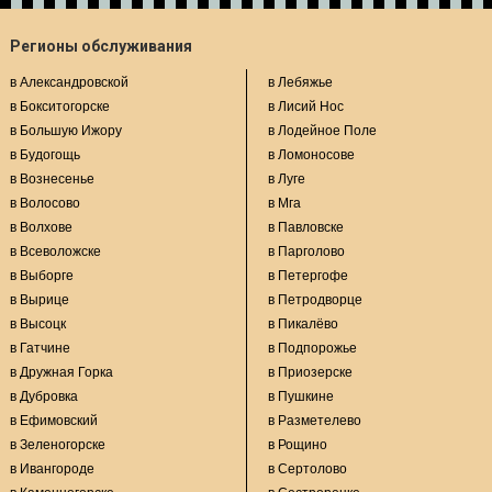
Регионы обслуживания
в Александровской
в Лебяжье
в Бокситогорске
в Лисий Нос
в Большую Ижору
в Лодейное Поле
в Будогощь
в Ломоносове
в Вознесенье
в Луге
в Волосово
в Мга
в Волхове
в Павловске
в Всеволожске
в Парголово
в Выборге
в Петергофе
в Вырице
в Петродворце
в Высоцк
в Пикалёво
в Гатчине
в Подпорожье
в Дружная Горка
в Приозерске
в Дубровка
в Пушкине
в Ефимовский
в Разметелево
в Зеленогорске
в Рощино
в Ивангороде
в Сертолово
в Каменногорске
в Сестрорецке