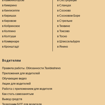
в Кикерино
в Сланцах
в Кингисеппе
в Сосново
в Киришах
в Сосновом Боре
в Кировске
в Стрельне
в Кобринское
в Тихвине
в Колпино
в Токсово
в Колтуши
в Тосно
в Коммунаре
в Шлиссельбурге
в Кронштадт
в Янино
Водителям
Правила работы. Обязанности.Taxideshevo
Приложения для водителей
Обучающие видео
Акции для водителей
Работа с приложением для водителя
Как стать самозанятым
Вывод средств
Телеграмм БОТ для водителя