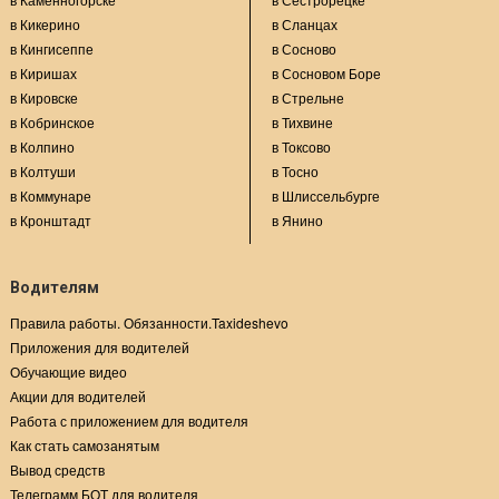
в Кикерино
в Сланцах
в Кингисеппе
в Сосново
в Киришах
в Сосновом Боре
в Кировске
в Стрельне
в Кобринское
в Тихвине
в Колпино
в Токсово
в Колтуши
в Тосно
в Коммунаре
в Шлиссельбурге
в Кронштадт
в Янино
Водителям
Правила работы. Обязанности.Taxideshevo
Приложения для водителей
Обучающие видео
Акции для водителей
Работа с приложением для водителя
Как стать самозанятым
Вывод средств
Телеграмм БОТ для водителя