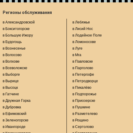
Регионы обслуживания
в Александровской
в Лебяжье
в Бокситогорске
в Лисий Нос
в Большую Ижору
в Лодейное Поле
в Будогощь
в Ломоносове
в Вознесенье
в Луге
в Волосово
в Мга
в Волхове
в Павловске
в Всеволожске
в Парголово
в Выборге
в Петергофе
в Вырице
в Петродворце
в Высоцк
в Пикалёво
в Гатчине
в Подпорожье
в Дружная Горка
в Приозерске
в Дубровка
в Пушкине
в Ефимовский
в Разметелево
в Зеленогорске
в Рощино
в Ивангороде
в Сертолово
в Каменногорске
в Сестрорецке