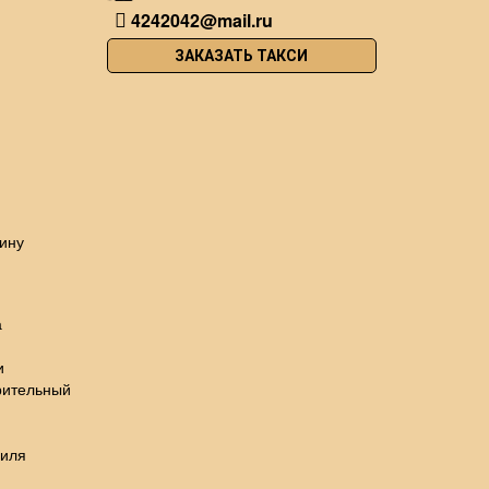
4242042@mail.ru
ЗАКАЗАТЬ ТАКСИ
ину
а
и
рительный
биля