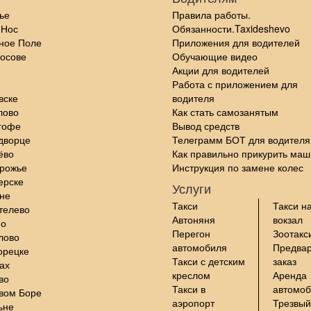
ье
Правила работы.
 Нос
Обязанности.Taxideshevo
ное Поле
Приложения для водителей
осове
Обучающие видео
Акции для водителей
Работа с приложением для
вске
водителя
лово
Как стать самозанятым
гофе
Вывод средств
дворце
Телеграмм БОТ для водителя
ёво
Как правильно прикурить маш
орожье
Инструкция по замене колес
ерске
Услуги
не
Такси
Такси н
телево
Автоняня
вокзал
но
Перегон
Зоотакс
лово
автомобиля
Предва
орецке
Такси с детским
заказ
ах
креслом
Аренда
во
Такси в
автомо
вом Боре
аэропорт
Трезвый
ьне