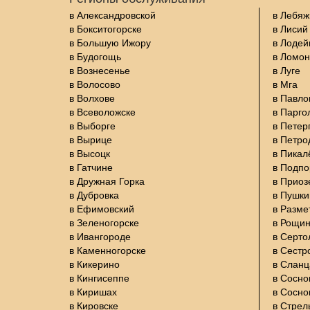
в Александровской
в Лебяж
в Бокситогорске
в Лисий
в Большую Ижору
в Лодей
в Будогощь
в Ломон
в Вознесенье
в Луге
в Волосово
в Мга
в Волхове
в Павло
в Всеволожске
в Парго
в Выборге
в Петер
в Вырице
в Петро
в Высоцк
в Пикал
в Гатчине
в Подп
в Дружная Горка
в Приоз
в Дубровка
в Пушки
в Ефимовский
в Разме
в Зеленогорске
в Рощи
в Ивангороде
в Серто
в Каменногорске
в Сестр
в Кикерино
в Сланц
в Кингисеппе
в Сосно
в Киришах
в Сосно
в Кировске
в Стрел