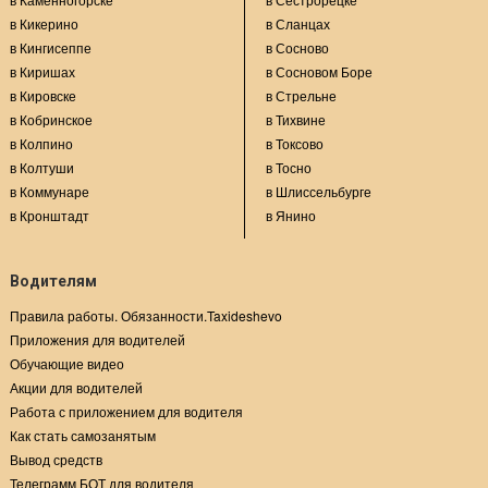
в Кикерино
в Сланцах
в Кингисеппе
в Сосново
в Киришах
в Сосновом Боре
в Кировске
в Стрельне
в Кобринское
в Тихвине
в Колпино
в Токсово
в Колтуши
в Тосно
в Коммунаре
в Шлиссельбурге
в Кронштадт
в Янино
Водителям
Правила работы. Обязанности.Taxideshevo
Приложения для водителей
Обучающие видео
Акции для водителей
Работа с приложением для водителя
Как стать самозанятым
Вывод средств
Телеграмм БОТ для водителя