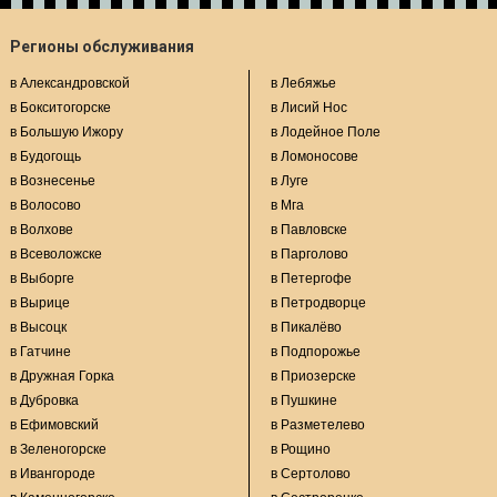
Регионы обслуживания
в Александровской
в Лебяжье
в Бокситогорске
в Лисий Нос
в Большую Ижору
в Лодейное Поле
в Будогощь
в Ломоносове
в Вознесенье
в Луге
в Волосово
в Мга
в Волхове
в Павловске
в Всеволожске
в Парголово
в Выборге
в Петергофе
в Вырице
в Петродворце
в Высоцк
в Пикалёво
в Гатчине
в Подпорожье
в Дружная Горка
в Приозерске
в Дубровка
в Пушкине
в Ефимовский
в Разметелево
в Зеленогорске
в Рощино
в Ивангороде
в Сертолово
в Каменногорске
в Сестрорецке