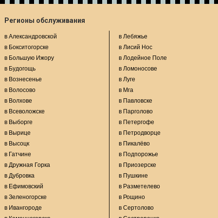
Регионы обслуживания
в Александровской
в Лебяжье
в Бокситогорске
в Лисий Нос
в Большую Ижору
в Лодейное Поле
в Будогощь
в Ломоносове
в Вознесенье
в Луге
в Волосово
в Мга
в Волхове
в Павловске
в Всеволожске
в Парголово
в Выборге
в Петергофе
в Вырице
в Петродворце
в Высоцк
в Пикалёво
в Гатчине
в Подпорожье
в Дружная Горка
в Приозерске
в Дубровка
в Пушкине
в Ефимовский
в Разметелево
в Зеленогорске
в Рощино
в Ивангороде
в Сертолово
в Каменногорске
в Сестрорецке