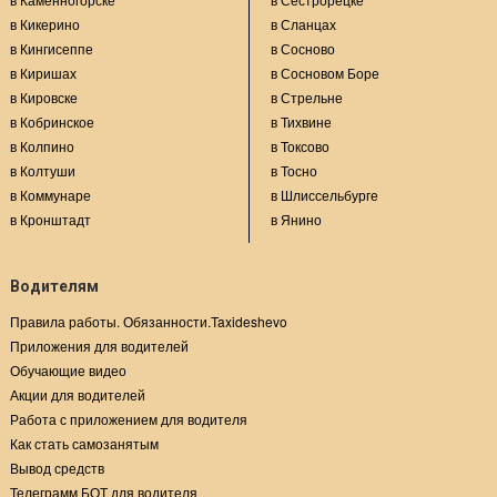
в Кикерино
в Сланцах
в Кингисеппе
в Сосново
в Киришах
в Сосновом Боре
в Кировске
в Стрельне
в Кобринское
в Тихвине
в Колпино
в Токсово
в Колтуши
в Тосно
в Коммунаре
в Шлиссельбурге
в Кронштадт
в Янино
Водителям
Правила работы. Обязанности.Taxideshevo
Приложения для водителей
Обучающие видео
Акции для водителей
Работа с приложением для водителя
Как стать самозанятым
Вывод средств
Телеграмм БОТ для водителя